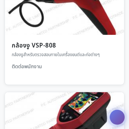
กล้องงู VSP-808
กล้องงูสำหรับตรวจสอบภายในเครื่องยนต์และท่อต่างๆ
ติดต่อพนักงาน